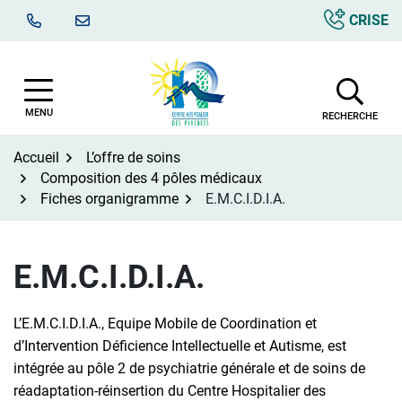
Aller
CRISE
au
contenu
MENU
RECHERCHE
Accueil
L’offre de soins
Composition des 4 pôles médicaux
Fiches organigramme
E.M.C.I.D.I.A.
E.M.C.I.D.I.A.
L’E.M.C.I.D.I.A., Equipe Mobile de Coordination et
d’Intervention Déficience Intellectuelle et Autisme, est
intégrée au pôle 2 de psychiatrie générale et de soins de
réadaptation-réinsertion du Centre Hospitalier des