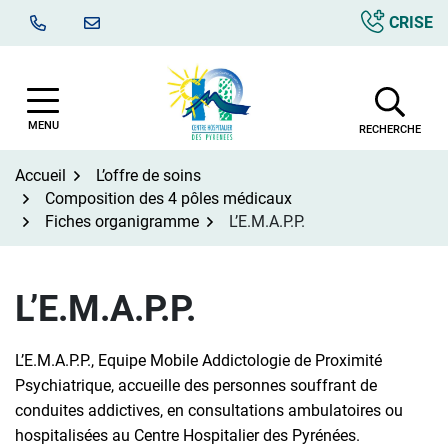
Aller
CRISE
au
contenu
MENU
RECHERCHE
Accueil
L’offre de soins
Composition des 4 pôles médicaux
Fiches organigramme
L’E.M.A.P.P.
L’E.M.A.P.P.
L’E.M.A.P.P., Equipe Mobile Addictologie de Proximité
Psychiatrique, accueille des personnes souffrant de
conduites addictives, en consultations ambulatoires ou
hospitalisées au Centre Hospitalier des Pyrénées.