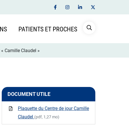
Lien vers le compte Facebook
Lien vers le compte Instagram
Lien vers le compte Link
Lien vers le compte
INS
PATIENTS ET PROCHES
AFFICHER LA REC
 « Camille Claudel »
DOCUMENT UTILE
Plaquette du Centre de jour Camille
Claudel
(pdf, 1,27 mo)