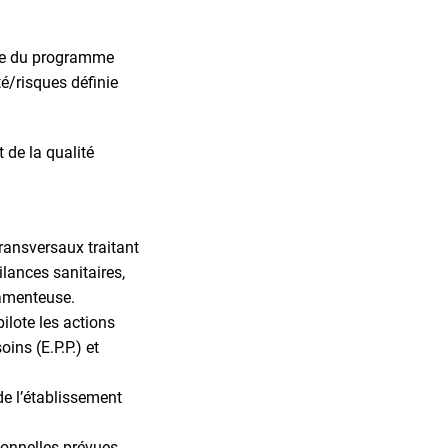
vre du programme
té/risques définie
 de la qualité
ransversaux traitant
ilances sanitaires,
camenteuse.
pilote les actions
ins (E.P.P.) et
de l’établissement
tionnelles prévues