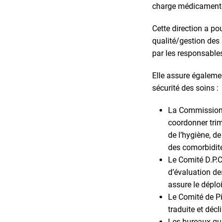
charge médicamenteu
Cette direction a p
qualité/gestion des 
par les responsables
Elle assure égalemen
sécurité des soins :
La Commission d
coordonner trim
de l’hygiène, de
des comorbidité
Le Comité D.P.C.
d’évaluation de
assure le déplo
Le Comité de Pil
traduite et décl
Les bureaux qual