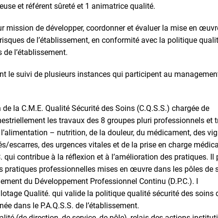
se et référent sûreté et 1 animatrice qualité.
our mission de développer, coordonner et évaluer la mise en œu
risques de l’établissement, en conformité avec la politique quali
 de l’établissement.
t le suivi de plusieurs instances qui participent au management
e la C.M.E. Qualité Sécurité des Soins (C.Q.S.S.) chargée de
estriellement les travaux des 8 groupes pluri professionnels et t
 l’alimentation – nutrition, de la douleur, du médicament, des vig
s/escarres, des urgences vitales et de la prise en charge médi
 qui contribue à la réflexion et à l’amélioration des pratiques. Il 
s pratiques professionnelles mises en œuvre dans les pôles de so
iement du Développement Professionnel Continu (D.P.C.). I
otage Qualité. qui valide la politique qualité sécurité des soins 
inée dans le P.A.Q.S.S. de l’établissement.
ité (de direction, de service, de pôle), relais des actions institu