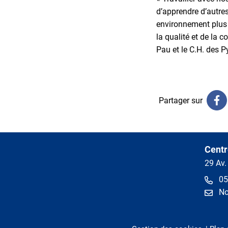
d’apprendre d’autre
environnement plus a
la qualité et de la 
Pau et le C.H. des P
Partager sur
Centr
29 Av.
05
No