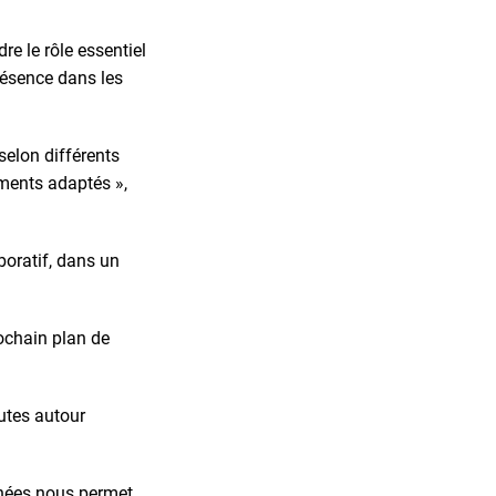
re le rôle essentiel
présence dans les
selon différents
ments adaptés »,
boratif, dans un
ochain plan de
eutes autour
énées nous permet