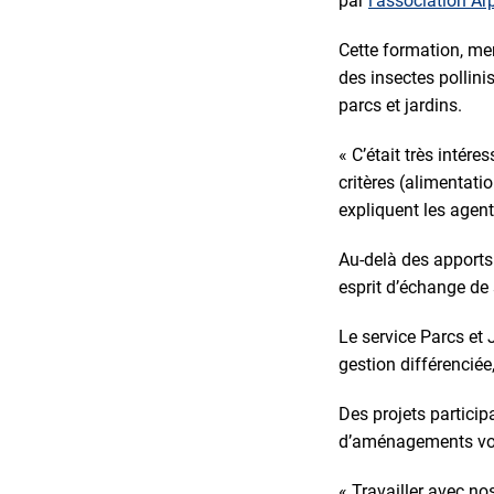
par
l’association Ar
Cette formation, men
des insectes pollini
parcs et jardins.
« C’était très intér
critères (alimentat
expliquent les agent
Au-delà des apports 
esprit d’échange de 
Le service Parcs et
gestion différenciée,
Des projets particip
d’aménagements voué
« Travailler avec 