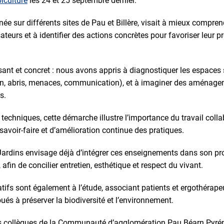
piculture
les 24 et 25 septembre dernier.
ée sur différents sites de Pau et Billère, visait à mieux comprend
sateurs et à identifier des actions concrètes pour favoriser leur 
essant et concret : nous avons appris à diagnostiquer les espaces 
ion, abris, menaces, communication), et à imaginer des aménage
s.
techniques, cette démarche illustre l’importance du travail colla
savoir-faire et d’amélioration continue des pratiques.
 Jardins envisage déjà d’intégrer ces enseignements dans son pr
 afin de concilier entretien, esthétique et respect du vivant.
atifs sont également à l’étude, associant patients et ergothérap
s à préserver la biodiversité et l’environnement.
nos collègues de la Communauté d’agglomération Pau Béarn Pyr