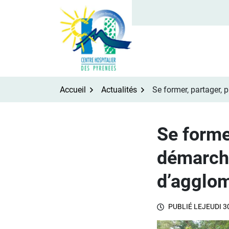
Aller
au
contenu
Accueil
Actualités
Se former, partager
Se forme
démarch
d’agglom
PUBLIÉ LE
JEUDI 3