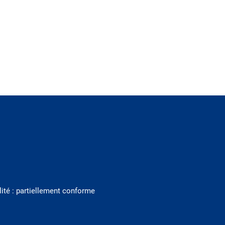
lité : partiellement conforme
 nouvel onglet)