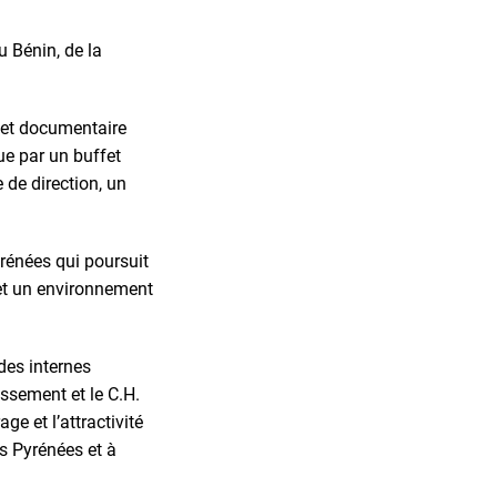
u Bénin, de la
e et documentaire
lue par un buffet
 de direction, un
yrénées qui poursuit
et un environnement
 des internes
issement et le C.H.
e et l’attractivité
des Pyrénées et à