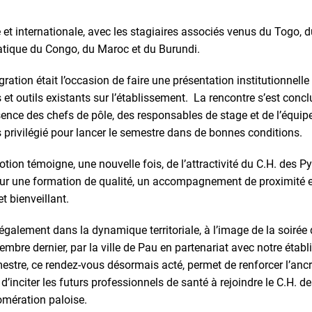
et internationale, avec les stagiaires associés venus du Togo, d
tique du Congo, du Maroc et du Burundi.
gration était l’occasion de faire une présentation institutionnell
s et outils existants sur l’établissement. La rencontre s’est conc
ence des chefs de pôle, des responsables de stage et de l’équipe
rivilégié pour lancer le semestre dans de bonnes conditions.
tion témoigne, une nouvelle fois, de l’attractivité du C.H. des P
r une formation de qualité, un accompagnement de proximité 
t bienveillant.
t également dans la dynamique territoriale, à l’image de la soirée
embre dernier, par la ville de Pau en partenariat avec notre établ
tre, ce rendez-vous désormais acté, permet de renforcer l’ancrag
et d’inciter les futurs professionnels de santé à rejoindre le C.H. 
lomération paloise.