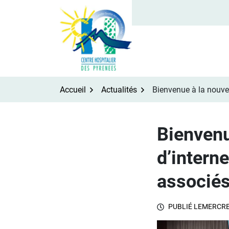
Aller
au
contenu
Accueil
Actualités
Bienvenue à la nouvel
Bienvenu
d’interne
associés
PUBLIÉ LE
MERCRE